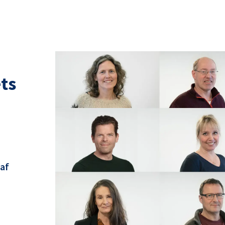
ts
 af