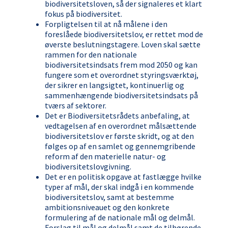
biodiversitetsloven, så der signaleres et klart
fokus på biodiversitet.
Forpligtelsen til at nå målene i den
foreslåede biodiversitetslov, er rettet mod de
øverste beslutningstagere. Loven skal sætte
rammen for den nationale
biodiversitetsindsats frem mod 2050 og kan
fungere som et overordnet styringsværktøj,
der sikrer en langsigtet, kontinuerlig og
sammenhængende biodiversitetsindsats på
tværs af sektorer.
Det er Biodiversitetsrådets anbefaling, at
vedtagelsen af en overordnet målsættende
biodiversitetslov er første skridt, og at den
følges op af en samlet og gennemgribende
reform af den materielle natur- og
biodiversitetslovgivning.
Det er en politisk opgave at fastlægge hvilke
typer af mål, der skal indgå i en kommende
biodiversitetslov, samt at bestemme
ambitionsniveauet og den konkrete
formulering af de nationale mål og delmål.
Forslag til mål og delmål samt de tilhørende