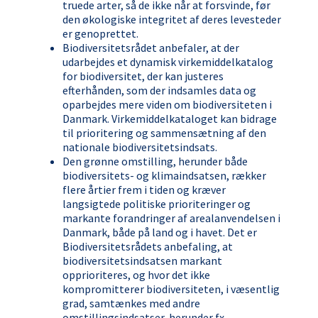
truede arter, så de ikke når at forsvinde, før
den økologiske integritet af deres levesteder
er genoprettet.
Biodiversitetsrådet anbefaler, at der
udarbejdes et dynamisk virkemiddelkatalog
for biodiversitet, der kan justeres
efterhånden, som der indsamles data og
oparbejdes mere viden om biodiversiteten i
Danmark. Virkemiddelkataloget kan bidrage
til prioritering og sammensætning af den
nationale biodiversitetsindsats.
Den grønne omstilling, herunder både
biodiversitets- og klimaindsatsen, rækker
flere årtier frem i tiden og kræver
langsigtede politiske prioriteringer og
markante forandringer af arealanvendelsen i
Danmark, både på land og i havet. Det er
Biodiversitetsrådets anbefaling, at
biodiversitetsindsatsen markant
opprioriteres, og hvor det ikke
kompromitterer biodiversiteten, i væsentlig
grad, samtænkes med andre
omstillingsindsatser, herunder fx