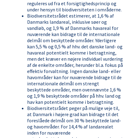
reguleres ud fra et forsigtighedsprincip og
under hensyn til biodiversiteten i områderne.
Biodiversitetsrådet estimerer, at 1,6 % af
Danmarks landareal, inklusive søer og
vandløb, og 1,9 % af Danmarks havareal for
nuværende kan bidrage til de internationale
delmål om beskyttede områder. Yderligere
kan 5,5 % og 0,5 % af hhv. det danske land- og
havareal potentielt komme i betragtning,
men det kræver en nøjere individuel vurdering
af de enkelte områder, herunder bl.a. fokus på
effektiv forvaltning. Ingen danske land- eller
havområder kan for nuværende bidrage til de
internationale delmål om strengt
beskyttede områder, men ovennævnte 1,6 %
og 1,9 % beskyttede områder på hhv. land og
hav kan potentielt komme i betragtning.
Biodiversitetsrådet peger på mulige veje til,
at Danmark i højere grad kan bidrage til det
foreslåede delmål om 30 % beskyttede land-
og havområder. For 14,4 % af landarealet
inden for nuværende