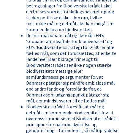
betragtninger fra Biodiversitetsrådet skal
derfor ses som et forskningsbaseret oplæg
til den politiske diskussion om, hvilke
nationale mål og delmål, der kan indgå i en
kommende lov om biodiversitet.
De internationale mål og delmål i FN’s
’Globale rammeaftale for biodiversitet’ og
EU’s ’Biodiversitetsstrategi for 2030’ er alle
fælles mål, som det forudsættes, at enkelte
lande hver især bidrager rimeligt til.
Biodiversitetsrådet ser ikke nogen stærke
biodiversitetsmæssige eller
samfundsmæssige argumenter for, at
Danmark påtager sig mindre ambitiøse mål
end andre lande og foreslår derfor, at
Danmark som udgangspunkt påtager sig
mål, der mindst svarer til de fælles mål.
Biodiversitetsrådet foreslår, at mål og
delmål i en kommende biodiversitetslov – i
overensstemmelse med Biodiversitetsrådets
principper for naturbeskyttelse og
genopretning – formuleres, så målopfyldelse