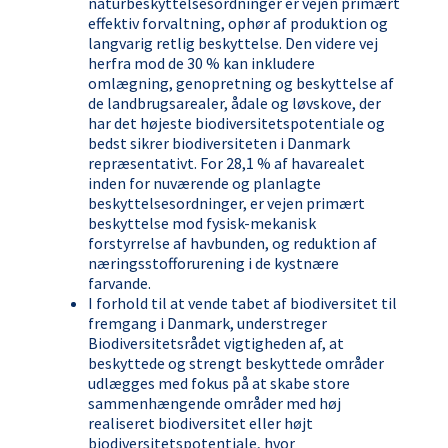
naturbeskyttelsesordninger er vejen primært
effektiv forvaltning, ophør af produktion og
langvarig retlig beskyttelse. Den videre vej
herfra mod de 30 % kan inkludere
omlægning, genopretning og beskyttelse af
de landbrugsarealer, ådale og løvskove, der
har det højeste biodiversitetspotentiale og
bedst sikrer biodiversiteten i Danmark
repræsentativt. For 28,1 % af havarealet
inden for nuværende og planlagte
beskyttelsesordninger, er vejen primært
beskyttelse mod fysisk-mekanisk
forstyrrelse af havbunden, og reduktion af
næringsstofforurening i de kystnære
farvande.
I forhold til at vende tabet af biodiversitet til
fremgang i Danmark, understreger
Biodiversitetsrådet vigtigheden af, at
beskyttede og strengt beskyttede områder
udlægges med fokus på at skabe store
sammenhængende områder med høj
realiseret biodiversitet eller højt
biodiversitetspotentiale, hvor