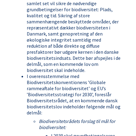
samlet set vil sikre de nødvendige
grundbetingelser for biodiversitet: Plads,
kvalitet og tid. Sikring af store
sammenhængende beskyttede områder, der
repræsentativt dækker biodiversiteten i
Danmark, samt genopretning af den
økologiske integritet samtidig med
reduktion af både direkte og diffuse
presfaktorer bør udgøre kernen i den danske
biodiversitetsindsats. Dette bør afspejles i de
delmål, som en kommende lov om
biodiversitet skal indeholde.
I overensstemmelse med
Biodiversitetskonventionens ’Globale
rammeaftale for biodiversitet’ og EU’s
’Biodiversitetsstrategi for 2030’, foreslår
Biodiversitetsrådet, at en kommende dansk
biodiversitetslov indeholder følgende mål og
delmål:
Biodiversitetsrådets forslag til mål for
biodiversitet:
I 2030 skal grundbetingelserne